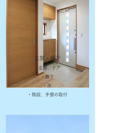
玄関・廊下
・玄関、ドア
・廊下
・床
・階段、手摺の取付